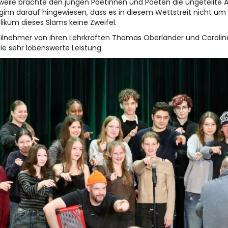
eweile brachte den jungen Poetinnen und Poeten die ungeteilt
eginn darauf hingewiesen, dass es in diesem Wettstreit nicht um 
ikum dieses Slams keine Zweifel.
ilnehmer von ihren Lehrkräften Thomas Oberländer und Carolina 
e sehr lobenswerte Leistung.