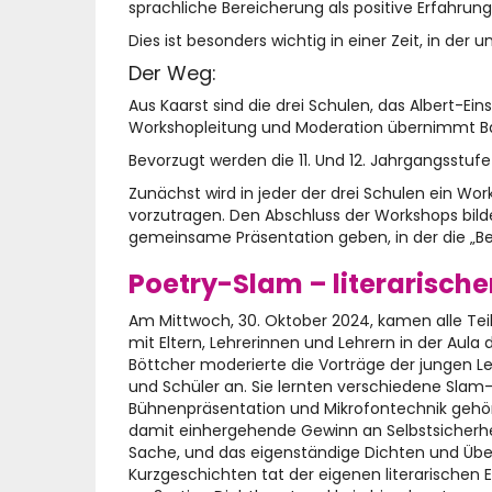
sprachliche Bereicherung als positive Erfahru
Dies ist besonders wichtig in einer Zeit, in 
Der Weg:
Aus Kaarst sind die drei Schulen, das Alber
Workshopleitung und Moderation übernimmt Ba
Bevorzugt werden die 11. Und 12. Jahrgangsstu
Zunächst wird in jeder der drei Schulen ein Wor
vorzutragen. Den Abschluss der Workshops bildet
gemeinsame Präsentation geben, in der die „B
Poetry-Slam – literarisch
Am Mittwoch, 30. Oktober 2024, kamen alle Te
mit Eltern, Lehrerinnen und Lehrern in der A
Böttcher moderierte die Vorträge der jungen Leu
und Schüler an. Sie lernten verschiedene Slam
Bühnenpräsentation und Mikrofontechnik gehör
damit einhergehende Gewinn an Selbstsicherhei
Sache, und das eigenständige Dichten und Üben 
Kurzgeschichten tat der eigenen literarischen 