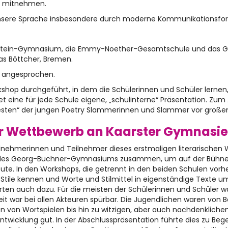
ng mitnehmen.
der unsere Sprache insbesondere durch moderne Kommunikationsf
t-Einstein-Gymnasium, die Emmy-Noether-Gesamtschule und das 
s Böttcher, Bremen.
fe angesprochen.
kshop durchgeführt, in dem die Schülerinnen und Schüler lernen, 
 eine für jede Schule eigene, „schulinterne“ Präsentation. Zum A
esten“ der jungen Poetry Slammerinnen und Slammer vor große
er Wettbewerb an Kaarster Gymnasi
ilnehmerinnen und Teilnehmer dieses erstmaligen literarische
ula des Georg-Büchner-Gymnasiums zusammen, um auf der Bühne i
te. In den Workshops, die getrennt in den beiden Schulen vorher
-Stile kennen und Worte und Stilmittel in eigenständige Texte 
ten auch dazu. Für die meisten der Schülerinnen und Schüler w
t war bei allen Akteuren spürbar. Die Jugendlichen waren von B
von Wortspielen bis hin zu witzigen, aber auch nachdenklichen,
Entwicklung gut. In der Abschlusspräsentation führte dies zu Be